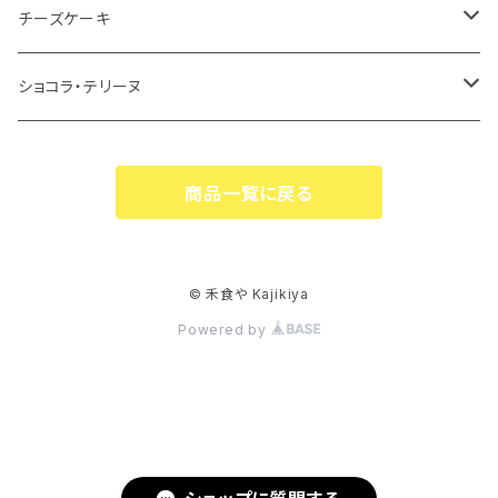
1ピース
1ホール
チーズケーキ
1ピース
1ホール
ショコラ・テリーヌ
1ピース
1カット
商品一覧に戻る
1本
© 禾食や Kajikiya
Powered by