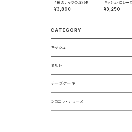
4種のナッツの塩バター
キッシュ・ロレーヌ
キャラメルタルト(18cm)
m)
¥3,890
¥3,250
CATEGORY
キッシュ
1ホール
タルト
1ピース
1ホール
チーズケーキ
1ピース
1ホール
ショコラ・テリーヌ
1ピース
1カット