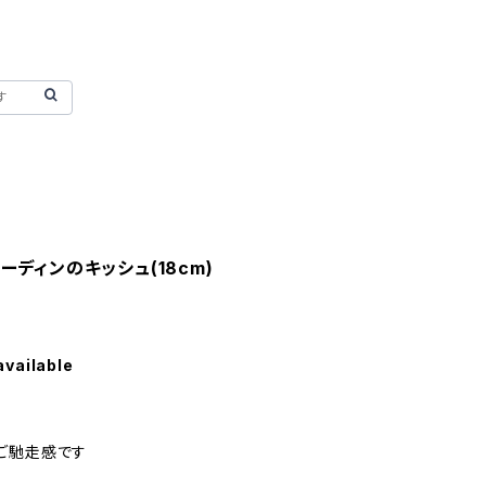
ディンのキッシュ(18cm)
available
ご馳走感です