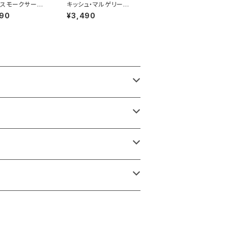
スモークサーモ
キッシュ・マルゲリータ(1
ッシュ(18cm)
8cm)
490
¥3,490