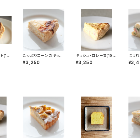
ト(18
たっぷりコーンのキッシ
キッシュ・ロレーヌ(18c
ほうれ
ュ(18cm)
m)
のキッシ
¥3,250
¥3,250
¥3,