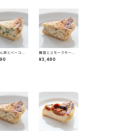
ん草とベーコン
舞茸とスモークサーモ
ュ(18cm)
ンのキッシュ(18cm)
490
¥3,490