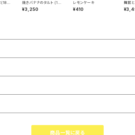
(18c
焼きバナナのタルト (18
レモンケーキ
舞茸と
cm)
ンのキ
¥3,250
¥410
¥3,
商品一覧に戻る